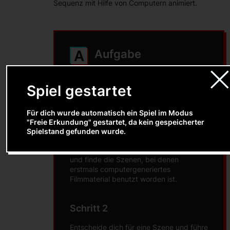
Sequenz mit Hilfe von Computern animiert.
A
Aufgabe
Spiel gestartet
Beginn der
Computereffekte
Für dich wurde automatisch ein Spiel im Modus
"Freie Erkundung" gestartet, da kein gespeicherter
Schritt 1
Spielstand gefunden wurde.
Suche die im Infotext genannten Filme
und finde die Szenen, bei denen
erstmals computergeneriertes
Filmmaterial benutzt worden ist.
Schritt 2
Entscheide dich für eine Szene und führe